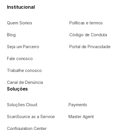
Institucional
Selecione abaixo uma das opções e faça o
Quem Somos
Políticas e termos
login para acessar.
Portal do Revendedor
Blog
Código de Conduta
Acesse os serviços relacionados a comissões.
Seja um Parceiro
Portal de Privacidade
Preciso de ajuda
Fale conosco
Trabalhe conosco
My ScanSource
Solicite sua cotação abaixo:
Serviços de pós-venda: emissão de 2ª via de NF,
Canal de Denúncia
boleto e consulta de status de pedido.
Soluções
Preciso de ajuda
Soluções Cloud
Payments
Plataforma Cloud
ScanSource as a Service
Master Agent
Plataforma Cloud para compra, venda e gestão de
Configuration Center
produtos com autonomia.