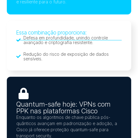
e resiliente para o futuro.
Essa combinação proporciona:
Defesa em profundidade, unindo controle
avançado e criptografia resistente.
Redução do risco de exposição de dados
sensíveis.
Quantum-safe hoje: VPNs com
PPK nas plataformas Cisco
Enquanto os algoritmos de chave pública pós-
quânticos avançam em padronização e adoção, a
Cisco já oferece proteção quantum-safe para
transport security.