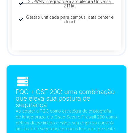
SD-WAN integrado em arquitetura Universal
ZTNA.
Gestão unificada para campus, data center e
cloud.
PQC + CSF 200: uma combinação
que eleva sua postura de
segurança
Ao adotar a PQC como estratégia de criptografia
de longo prazo e o Cisco Secure Firewall 200 como
defesa de perímetro e edge, sua empresa constrói
um stack de segurança preparado para o presente