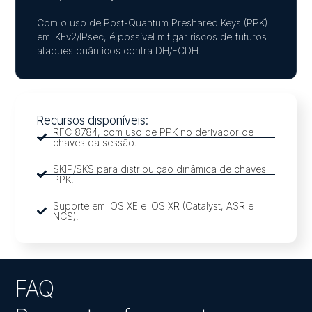
Com o uso de Post-Quantum Preshared Keys (PPK)
em IKEv2/IPsec, é possível mitigar riscos de futuros
ataques quânticos contra DH/ECDH.
Recursos disponíveis:
RFC 8784, com uso de PPK no derivador de
chaves da sessão.
SKIP/SKS para distribuição dinâmica de chaves
PPK.
Suporte em IOS XE e IOS XR (Catalyst, ASR e
NCS).
FAQ