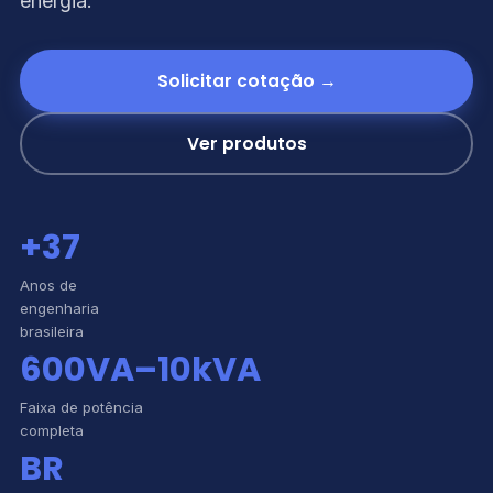
energia.
Solicitar cotação →
Ver produtos
+37
Anos de
engenharia
brasileira
600VA–10kVA
Faixa de potência
completa
BR