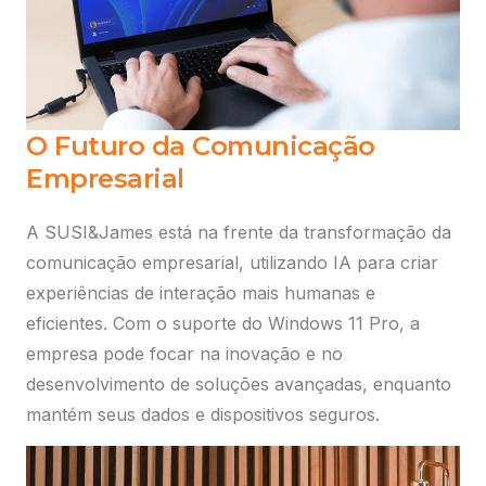
Selecione abaixo uma das opções e faça
o login para acessar.
Portal do Revendedor
Acesse os serviços relacionados a comissões.
Preciso de ajuda
O Futuro da Comunicação
Empresarial
My ScanSource
Solicite sua cotação abaixo:
A SUSI&James está na frente da transformação da
Serviços de pós-venda: emissão de 2ª via de NF,
boleto e consulta de status de pedido.
comunicação empresarial, utilizando IA para criar
Preciso de ajuda
experiências de interação mais humanas e
eficientes. Com o suporte do Windows 11 Pro, a
empresa pode focar na inovação e no
Plataforma Cloud
desenvolvimento de soluções avançadas, enquanto
Plataforma Cloud para compra, venda e gestão de
mantém seus dados e dispositivos seguros.
produtos com autonomia.
Preciso de ajuda