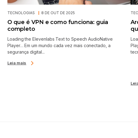
TECNOLOGIAS
8 DE OUT DE 2025
TE
O que é VPN e como funciona: guia
Ar
completo
qu
Loading the Elevenlabs Text to Speech AudioNative
Loa
Player… Em um mundo cada vez mais conectado, a
Pla
segurança digital...
tec
Leia mais
Lei